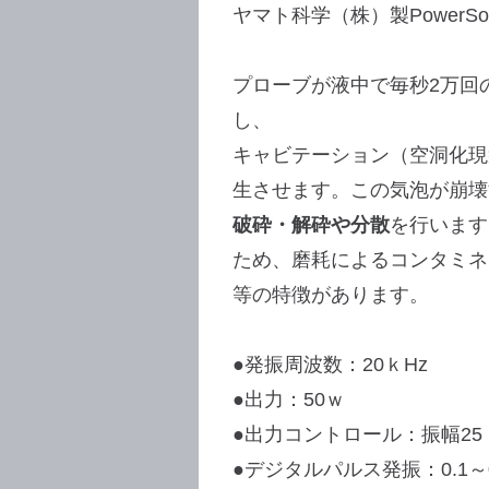
ヤマト科学（株）製PowerSonic
プローブが液中で毎秒2万回の
し、
キャビテーション（空洞化現
生させます。この気泡が崩壊
破砕・解砕や分散
を行います
ため、磨耗によるコンタミネ
等の特徴があります。
●発振周波数：20ｋHz
●出力：50ｗ
●出力コントロール：振幅25
●デジタルパルス発振：0.1～0