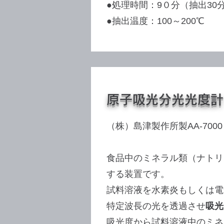
●処理時間：9０分（抽出30
●抽出温度：100～200℃
原子吸光分光光度計
（株）島津製作所製AA-7000
食品中のミネラル類（ナトリ
する装置です。
試料溶液を水素炎もしくは電
特定波長の光を透過させ
吸光
吸光度から試料溶液中のミネ