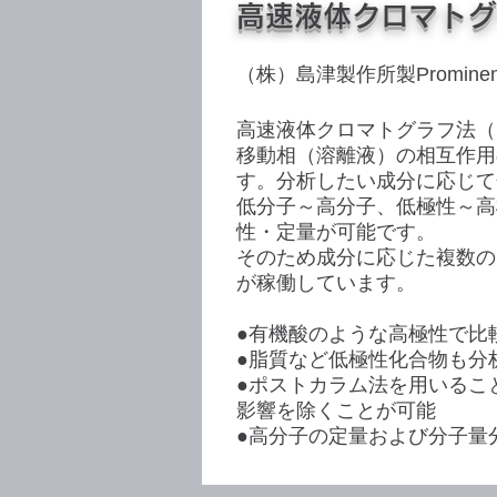
高速液体クロマトグ
（株）島津製作所製Promine
高速液体クロマトグラフ法（
移動相（溶離液）の相互作用
す。分析したい成分に応じて
低分子～高分子、低極性～高
性・定量が可能です。
​そのため成分に応じた複数
が稼働しています。
●有機酸のような高極性で比
●脂質など低極性化合物も分
●ポストカラム法を用いるこ
影響を除くことが可能
●高分子の定量および分子量