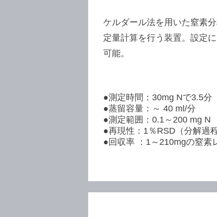
ケルダール法を用いた窒素分
定量計算を行う装置。設定に
可能。
●測定時間：30mg Nで3.5分（
●蒸留容量：～ 40 ml/分
●測定範囲：0.1～200 mg N
●再現性：1％RSD（分解過
●回収率 ：1～210mgの窒素