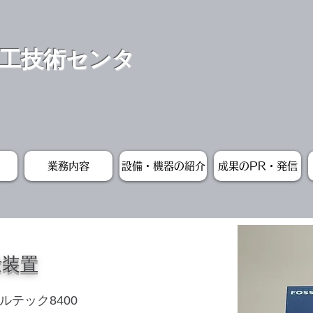
工技術センタ
業務内容
設備・機器の紹介
成果のPR・発信
量装置
テック8400