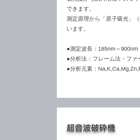
できます。
測定原理から「原子吸光」（
います。
●測定波長：185nm～900nm
●分析法：フレーム法・ファ
●分析元素：Na,K,Ca,Mg,Zn,Fe
超音波破砕機