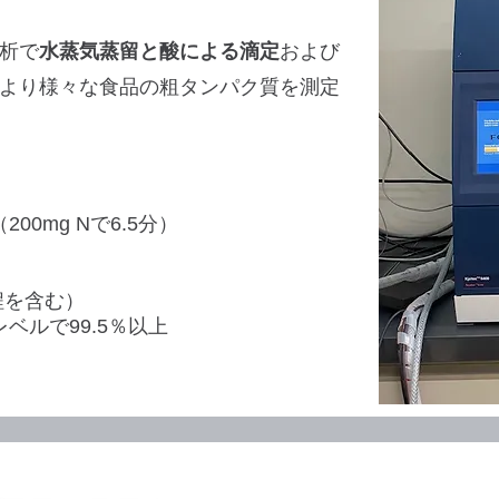
析で
水蒸気蒸留と酸による滴定
および
より様々な食品の粗タンパク質を測定
200mg Nで6.5分）
程を含む）
レベルで99.5％以上