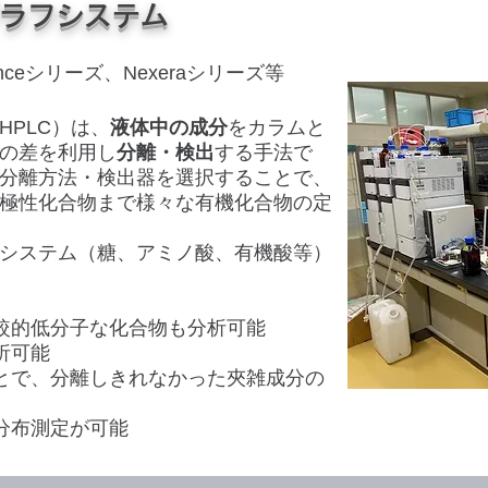
ラフシステム
nceシリーズ、Nexeraシリーズ等
HPLC）は、
液体中の成分
をカラムと
の差を利用し
分離・検出
する手法で
分離方法・検出器を選択することで、
極性化合物まで様々な有機化合物の定
のシステム（糖、アミノ酸、有機酸等）
較的低分子な化合物も分析可能
析可能
とで、分離しきれなかった夾雑成分の
分布測定が可能