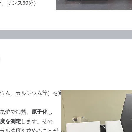
分、リンス60分）
ウム、カルシウム等）を定量
気炉で加熱、
原子化
し
度を測定
します。その
ラル濃度を求めることが