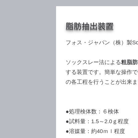
脂肪抽出装置
フォス・ジャパン（株）製Soxtec
ソックスレー法による
粗脂肪
する装置です。簡単な操作で
の各工程を行うことが出来ま
●処理検体数：６
検体
●試料量：1.5～2.0ｇ程度
●溶媒量：約40ｍｌ程度