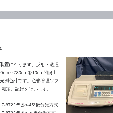
0
装置
になります。反射・透過
nm～780nmを10nm間隔出
光測色計です。色彩管理ソフ
、測定、記録を行います。
-8722準拠n-45°後分光方式