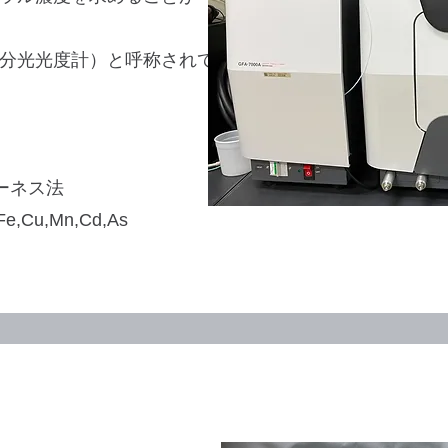
分光光度計）と呼称されて
ーネス法
,Cu,Mn,Cd,As