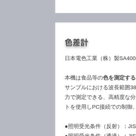
色差計
日本電色工業（株）製SA400
本機は食品等の
色を測定する
サンプルにおける波長範囲380
力で測定できる、高精度な分
トを使用しPC接続での制御
●照明受光条件（反射）：JIS Z