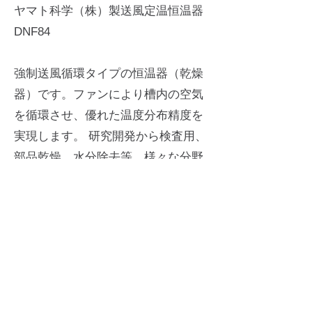
ヤマト科学（株）製送風定温恒温器
DNF84
強制送風循環タイプの恒温器（乾燥
器）です。ファンにより槽内の空気
を循環させ、優れた温度分布精度を
実現します。 研究開発から検査用、
部品乾燥、水分除去等、様々な分野
で使用されている汎用性の高い機器
です。
●乾燥方式：強制送風循環
●
内寸(mm)：
600(W)×490(D)×1000(H)
●温度制御：PID
●使用温度
：40～260℃
●温度調節精度：±0.5℃（at200℃）