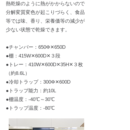
熱乾燥のように熱がかからないので
分解変質変色が起こりづらく、食品
等では味、香り、栄養価等の減少が
少ない状態で乾燥できます。
●チャンバー：650Φ✕650D
●棚：415W✕600D✕３段
●トレー：410W✕600D✕35H✕３枚
（約8.6L）
●冷却トラップ：300Φ✕600D
●トラップ能力：約10L
●棚温度：-40℃～30℃
●トラップ温度：-80℃