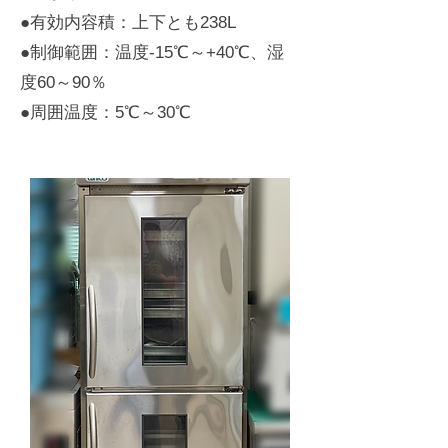
●有効内容積：上下とも238L
●制御範囲：温度-15℃～+40℃、湿
度60～90％
​●周囲温度：5℃～30℃